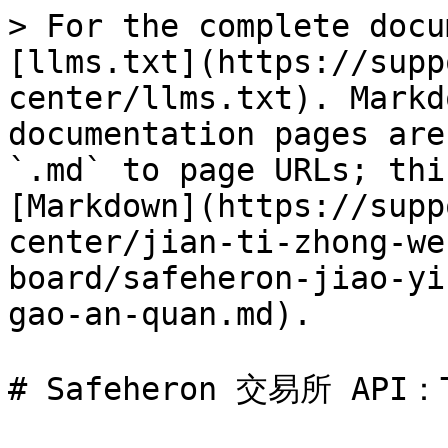
> For the complete docu
[llms.txt](https://supp
center/llms.txt). Markd
documentation pages are
`.md` to page URLs; thi
[Markdown](https://supp
center/jian-ti-zhong-we
board/safeheron-jiao-yi
gao-an-quan.md).

# Safeheron 交易所 API