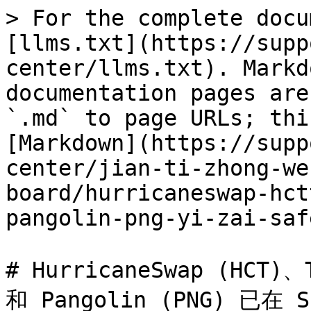
> For the complete docu
[llms.txt](https://supp
center/llms.txt). Markd
documentation pages are
`.md` to page URLs; thi
[Markdown](https://supp
center/jian-ti-zhong-we
board/hurricaneswap-hct
pangolin-png-yi-zai-saf
# HurricaneSwap (HCT)、
和 Pangolin (PNG) 已在 S